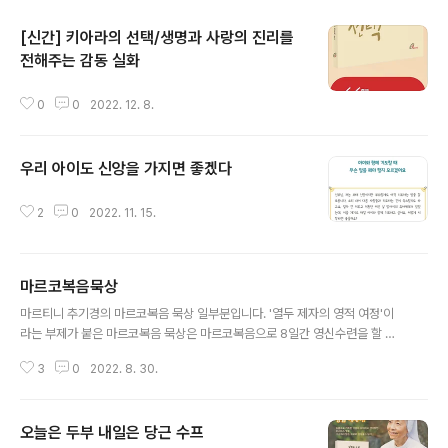
[신간] 키아라의 선택/생명과 사랑의 진리를
전해주는 감동 실화
글 내용
0
0
2022. 12. 8.
우리 아이도 신앙을 가지면 좋겠다
글 내용
2
0
2022. 11. 15.
마르코복음묵상
글 내용
마르티니 추기경의 마르코복음 묵상 일부분입니다. '열두 제자의 영적 여정'이
라는 부제가 붙은 마르코복음 묵상은 마르코복음으로 8일간 영신수련을 할 수
있도록 구성되어 있는데요 매일 묵상할 수 있도록 8가지의 주제로 묵상이 제시
3
0
2022. 8. 30.
되어 있습니다. 선선한 바람을 맞으며 차분히 앉아 묵상을 하고 싶을 때 기도하
고 싶은 마음이 느껴질 때 마르코복음 묵상을 읽으며 우리 삶의 여정을 주님과
함께 다시 걸어보면 어떨까요? 마르코복음묵상 바로가기 : https://bit.ly/3Tq
오늘은 두부 내일은 당근 수프
vcsc
글 내용