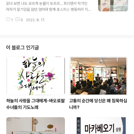
읽다 보면 나도 모르게 눈물이 또르르... 프리랜서 작가인
저자가 말기암을 앓던 엄마와 함께 호스피스 병동에서 지
낸 체험을 담은 에세이예요. 호스피스 병동 간호사인 히로
1
0
2022. 8. 17.
코 수녀님의 기발하고 독특하지만 떠나는 사람의 마음을
이해하도록 도와주는 말, 더 사랑하는 가운데 아름답게 이
별을 준비하도록 도와주는 선물 같은 말들이 이 책을 읽어
가는 우리에게도 따뜻한 위로가 되어 주는 책이예요. 엄마
를 위해 매일 정성스레 음식을 준비하고, 그 음식에 담긴 마
이 블로그 인기글
지막 사랑을 통해 빚어낸 엄마와의 짧은 행복의 순간들을
영원히 기억하고 싶은 마음을 담은 제목의 책 “오늘은 두부
내일은 당근 수프”입니다. 책 보러가요 : https://bit.ly/3b
Ycl74
하늘의 사랑을 그대에게-바오로딸
고통의 순간에 당신은 왜 침묵하십
수녀들의 기도노래
니까?