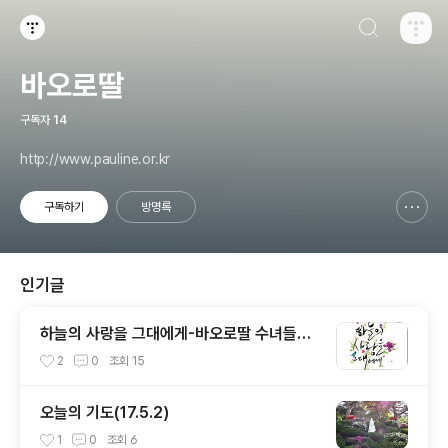
검색하기
티스토리
바오로딸
구독자
14
http://www.pauline.or.kr
구독하기
방명록
신고하기 레이어
열기
인기글
하늘의 사랑을 그대에게-바오로딸 수녀들의
기도노래
2
0
조회
15
오늘의 기도(17.5.2)
1
0
조회
6