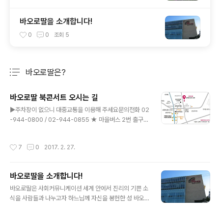
바오로딸을 소개합니다!
0
0
조회
5
바오로딸은?
분류 전체보기
주요 글 목록
바오로딸 북콘서트 오시는 길
글 내용
▶주차장이 없으니 대중교통을 이용해 주세요문의전화 02
-944-0800 / 02-944-0855 ★ 마을버스 2번 출구
→ 6번 버스 → 해링턴플레이스108동 하차 ★ 택시 알베
리오네 센터 및 오패산로 184(송중동 103-147) 이라고
작성시간
7
0
2017. 2. 27.
주소를 알려주세요 ★ 도보 1번 출구 → 오패산로 사거리
방향
바오로딸을 소개합니다!
글 내용
바오로딸은 사회커뮤니케이션 세계 안에서 진리의 기쁜 소
식을 사람들과 나누고자 하느님께 자신을 봉헌한 성 바오
로딸수도회 수녀들이 운영하는 출판사입니다. 출판 정신과
목적 바오로딸의 출판 정신과 목적은 곧 바오로딸들의 사