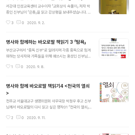
글 내용
서강대 인성교육센터 교수이자 「교회상식 속풀이」 저자 박
종인 신부님이 「은총」을 읽고 감상평을 보내주셨습니다. 은
총으로 내 삶의 모든 것이 가능하다는 말씀으로 이해가 됩
3
0
2020. 9. 2.
니다. “헨 hen 이 우리를 향한 하느님의 근본적인 마음을
가리키는 반면, 헤세드 hesed 는 그 사랑의 구체적인 행
동들을 표현”한다. “헨이 하느님이 지니신 우리에 대한 근
명사와 함께하는 바오로딸 책읽기 3 「탐욕」
본적인 성향과 마음이라면, 헤세드는 근본적인 성향 때문
글 내용
에 나오는 구체적인 행위를 가리킨다.” #은총 이라는 신학
부산교구에서 "중독 신부"로 알려지며 각종 중독으로 힘겨
적 개념을 그 어원적인 설명에서 시작해서 쉽게 설명해 주
워하는 당사자와 가족들을 위해 애쓰시는 홍성민 신부님이
는 책을 만났다. 신학대학원에서 수학했던 형제 수사들이
바오로딸의 「탐욕」을 읽고 감상평을 보내주셨습니다. '탐
최현순 선생을 좋아했던 이유가 이런 데 있었음을 확인했
1
0
2020. 9. 8.
욕'의 자리에 다른 것이 자라게 하는 지혜를 배웠다는 신부
다. 어렵지 않은 단어와 저자의 경험과 성찰도 편안하다. 나
님의 감상에 고개가 끄덕여지네요 ^^* 󰋼 바로가기 http
의 부족함을 메워 구원에 이르려면..
s://bit.ly/2F65FDa 󰋼 명사와 함께하는 바오로딸 책읽기
명사와 함께 바오로딸 책읽기4 <천국의 열쇠
1 https://bit.ly/33aiGUr 󰋼 명사와 함께하는 바오로딸
책읽기 2 bit.ly/3hi5fXv
>
글 내용
천주교 서울대교구 생명위원회 사무국장 박정우 후고 신부
님께서 바오로딸의 다시 읽고 싶은 명작01 「천국의 열쇠」
를 읽고 감상평을 남겨주셨습니다. 열 여섯 살 성소를 고민
2
0
2020. 9. 11.
하던 시절에 이 책을 읽고 치점 신부처럼 살고픈 바람을 지
금까지 마음에 품고 있다는 신부님의 꿈이 무척 소중하게
느껴집니다. 박정우 신부님의 꿈을 응원합니다. 가톨릭 소