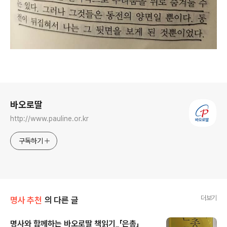
로그 정보
바오로딸
http://www.pauline.or.kr
구독하기
더보기
명사 추천
의 다른 글
명사와 함께하는 바오로딸 책읽기_「은총」