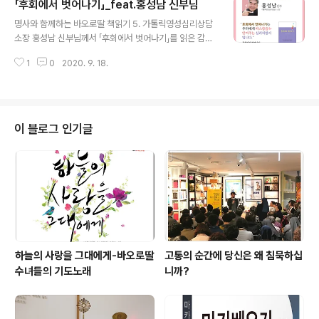
「후회에서 벗어나기」_feat.홍성남 신부님
설의 영원한 고전, 스코틀랜드의 의사 출신 작가 A.J 크로
글 내용
닌의 를 40년 만에 다시 읽었다. 한창 사제 성소에 대해 고
명사와 함께하는 바오로딸 책읽기 5. 가톨릭영성심리상담
민하던 시절, 16살의 어느 날인가 이 책을 잡았다가 도저히
소장 홍성남 신부님께서 「후회에서 벗어나기」를 읽은 감상
손에서 놓을 수가 없어서 밤을 새워가며 읽었던 기억이 있
을 전해주셨습니다. "우리에게 따스함을 안겨주는" 책이라
다. 이 책은 50대 중반을 넘긴 현재의 나에게도 똑같은 감
1
0
2020. 9. 18.
고 하시네요 ^^*
동을 선사했다. 는 1941년 출판된 이후 전 세계 독자들로
부터 사랑을 받아왔고 ..
이 블로그 인기글
하늘의 사랑을 그대에게-바오로딸
고통의 순간에 당신은 왜 침묵하십
수녀들의 기도노래
니까?